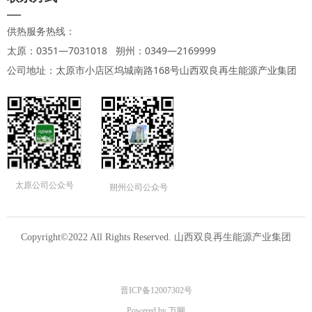
—
供热服务热线：
太原：0351—7031018 朔州：0349—2169999
公司地址：太原市小店区坞城南路168号山西双良再生能源产业集团
太原公司公众号
朔州公司公众号
Copyright©2022 All Rights Reserved.
山西双良再生能源产业集团
晋ICP备12007302号
Powered by 万网