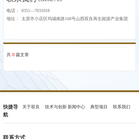
CONTACT US
电话：
0351—7031018
地址：
太原市小店区坞城南路168号山西双良再生能源产业集团
共
0
篇文章
快捷导
关于双良
技术与创新
新闻中心
典型项目
联系我们
航
联系方式